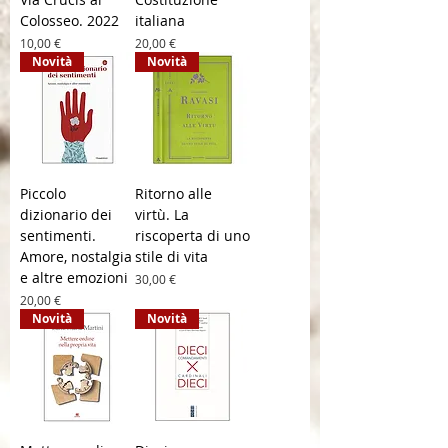
Colosseo. 2022
italiana
Prezzo
Prezzo
10,00 €
20,00 €
Novità
Novità
Piccolo
Ritorno alle
dizionario dei
virtù. La
sentimenti.
riscoperta di uno
Amore, nostalgia
stile di vita
e altre emozioni
Prezzo
30,00 €
Prezzo
20,00 €
Novità
Novità