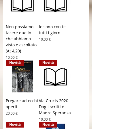
Non possiamo
Io sono con te
tacere quello
tutti i giorni
che abbiamo
Prezzo
10,00 €
visto e ascoltato
(At 4,20)
Prezzo
10,00 €
Novità
Novità
Pregare ad occhi
Via Crucis 2020.
aperti
Dagli scritti di
Madre Speranza
Prezzo
20,00 €
Prezzo
10,00 €
Novità
Novità