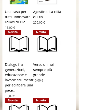
Una casa per
Agostino. La città
tutti. Rinnovare
di Dio
l'oikos di Dio
Prezzo
256,00 €
Prezzo
13,00 €
Novità
Novità
Dialogo fra
Verso un noi
generazioni,
sempre più
educazione e
grande
lavoro: strumenti
Prezzo
10,00 €
per edificare una
pace..
Prezzo
10,00 €
Novità
Novità