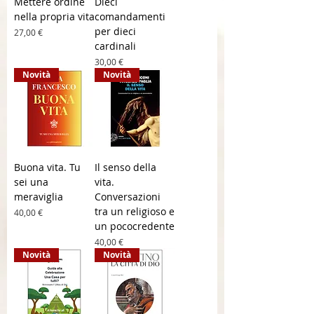
Mettere ordine
Dieci
nella propria vita
comandamenti
per dieci
Prezzo
27,00 €
cardinali
Prezzo
30,00 €
Novità
Novità
Buona vita. Tu
Il senso della
sei una
vita.
meraviglia
Conversazioni
tra un religioso e
Prezzo
40,00 €
un pococredente
Prezzo
40,00 €
Novità
Novità