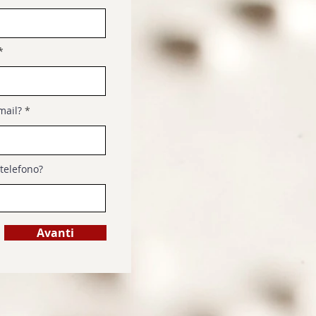
mail?
 telefono?
Avanti