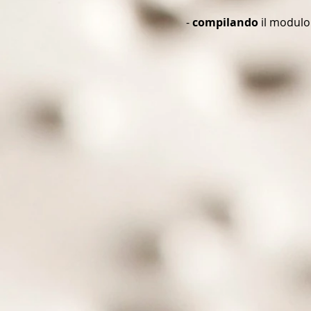
-
compilando
il modulo