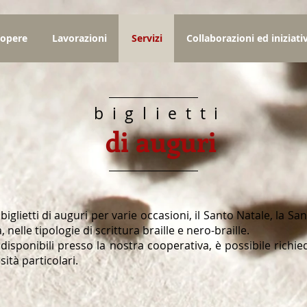
 opere
Lavorazioni
Servizi
Collaborazioni ed iniziati
biglietti
di auguri
 biglietti di auguri per varie occasioni, il Santo Natale, la 
, nelle tipologie di scrittura braille e
nero-braille.
e disponibili presso la nostra cooperativa, è possibile richi
sità particolari.