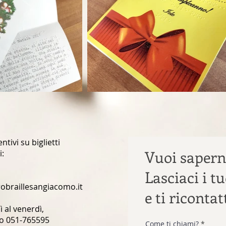
tivi su biglietti
Vuoi sapern
i:
Lasciaci i tu
obraillesangiacomo.it
e ti riconta
 al venerdì,
llo 051-765595
Come ti chiami?