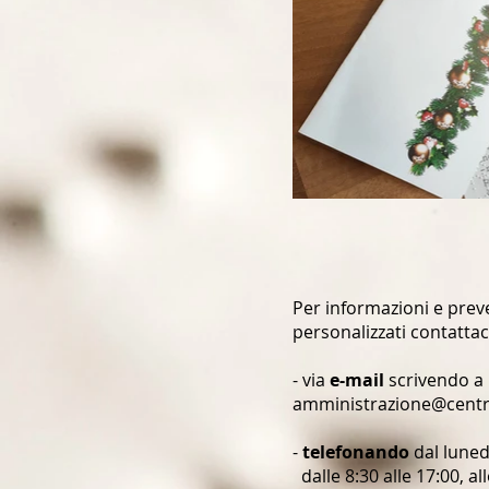
Per informazioni e preven
personalizzati contattac
- via
e-mail
scrivendo a
amministrazione@centr
-
telefonando
dal lunedì
dalle 8:30 alle 17:00, a