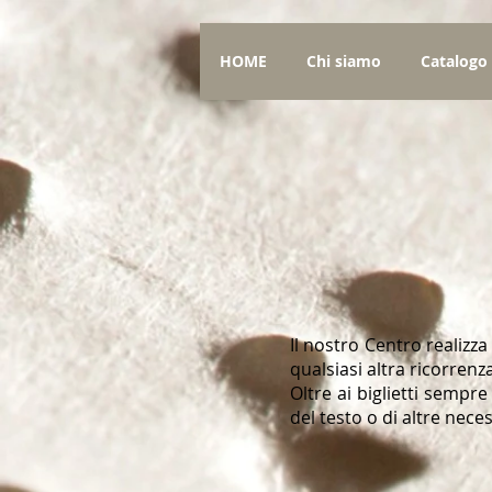
HOME
Chi siamo
Catalogo
Il nostro Centro realizza
qualsiasi altra ricorrenza
Oltre ai biglietti sempr
del testo o di altre neces