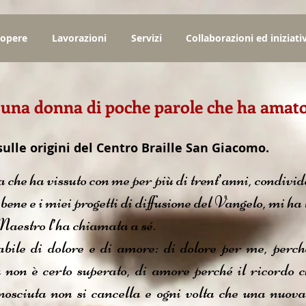
 opere
Lavorazioni
Servizi
Collaborazioni ed iniziati
: una donna di poche parole che ha amat
lle origini del Centro Braille San Giacomo.
 che ha vissuto con me per più di trent’anni, condivid
 bene e i miei progetti di diffusione del Vangelo, mi ha l
Maestro l’ha chiamata a sé.
bile di dolore e di amore: di dolore per me, perché
 non è certo superato, di amore perché il ricordo ch
onosciuta non si cancella e ogni volta che una nuov