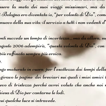
sere la meta dei suoi viaggi missionari, ma da
di Bologna ero diventata io, “per volontà di Dio”, com
uovo della sua vita: il servizio a tutti i non vedenti d
i succede un tempo di incertezza... ma da allora, su
° agosto 2006 adempirà, “questa volontà di Dio”, co
più raffinata sempre più eroica.
.
ungo maturato in cuore, per l’esattezza dai tempi d
giravo le pagine dei breviari sui quali i miei amici
gevo di tristezza perché avrei voluto che anche noi
hiesa di Dio per cantarne le lodi.
cui qualche luce si intravede.