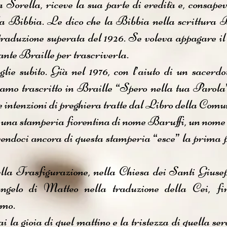
Sorella, riceve la sua parte di eredità e, consapev
a Bibbia. Le dico che la Bibbia nella scrittura B
 traduzione superata del 1926. Se voleva appagare i
nte Braille per trascriverla.
lie subito. Già nel 1976, con l’aiuto di un sacer
mo trascritto in Braille “Spero nella tua Parola”
i e intenzioni di preghiera tratte dal Libro della Co
 una stamperia fiorentina di nome Baruffi, un nome 
vendoci ancora di questa stamperia “esce” la prima p
ella Trasfigurazione, nella Chiesa dei Santi Giusep
angelo di Matteo nella traduzione della Cei, f
omo.
la gioia di quel mattino e la tristezza di quella ser