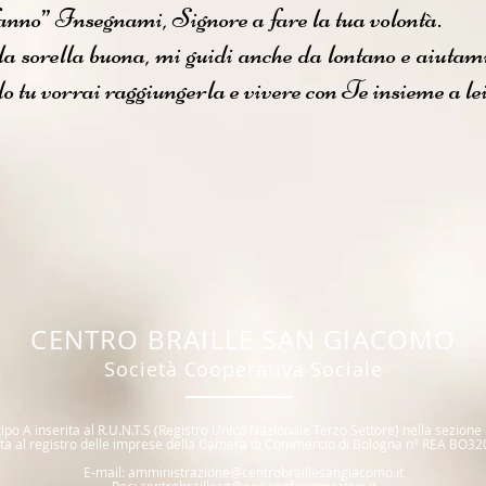
ffanno” Insegnami, Signore a fare la tua volontà.
a sorella buona, mi guidi anche da lontano e aiutam
o tu vorrai raggiungerla e vivere con Te insieme a lei
CENTR
O BRAILLE SAN GIACOMO
Società Coope
rativa Sociale
ipo A inserita al R.U.N.T.S (R
egistro Unico Nazionale T
erzo Settore) nella sezione
itta al registro delle imprese della Camera di Commercio di Bologna n° REA BO32
E
-mail:
amministrazione@centrobraillesangiacomo.it