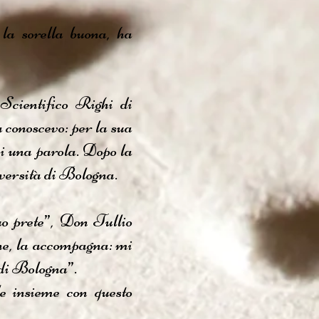
la sorella buona, ha
Scientifico Righi di
 conoscevo: per la sua
i una parola. Dopo la
iversità di Bologna.
uo prete”, Don Tullio
ane, la accompagna: mi
a di Bologna”.
le insieme con questo