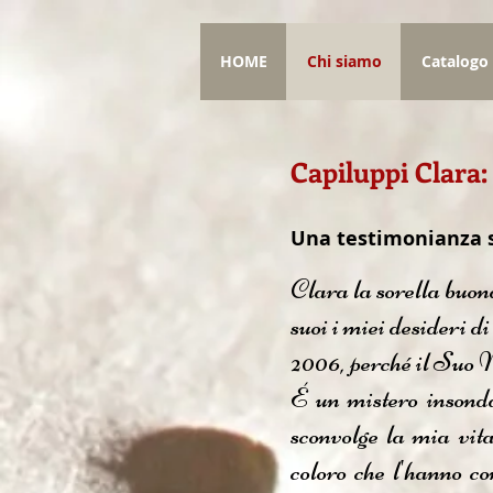
HOME
Chi siamo
Catalogo
Capiluppi Clara
Una testimonianza su
Clara la sorella buona
suoi i miei desideri di
2006, perché il Suo 
É un mistero insonda
sconvolge la mia vita
coloro che l'hanno c