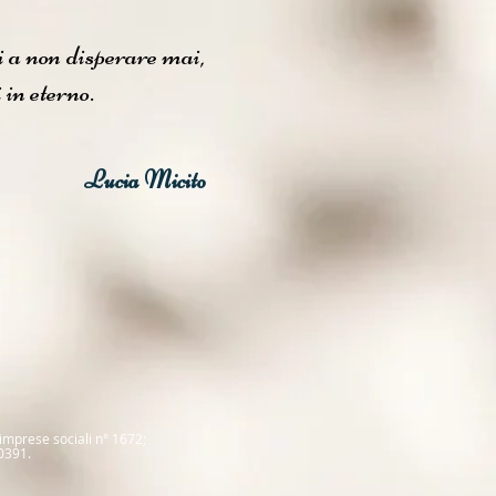
i a non disperare mai,
 in eterno.
Lucia Micito
 imprese sociali
n° 1672
;
0391.