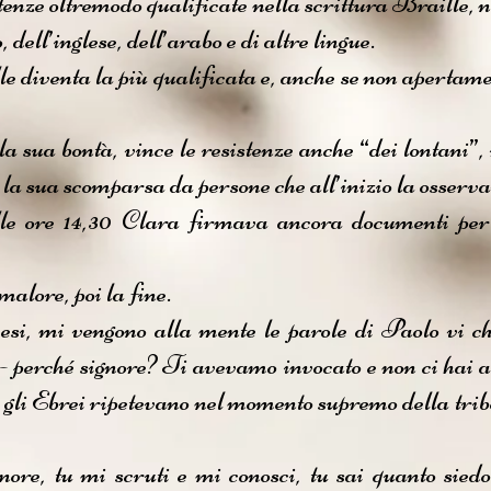
nze oltremodo qualificate nella scrittura Braille, ne
dell’inglese, dell’arabo e di altre lingue.
diventa la più qualificata e, anche se non apertame
 sua bontà, vince le resistenze anche “dei lontani”, 
 la sua scomparsa da persone che all’inizio la osserva
lle ore 14,30 Clara firmava ancora documenti pe
malore, poi la fine.
si, mi vengono alla mente le parole di Paolo vi c
- perché signore? Ti avevamo invocato e non ci hai 
e gli Ebrei ripetevano nel momento supremo della trib
nore, tu mi scruti e mi conosci, tu sai quanto sied