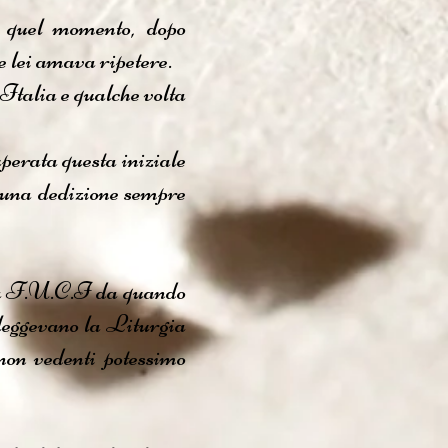
 quel momento, dopo
e lei amava ripetere.
’Italia e qualche volta
perata questa iniziale
n una dedizione sempre
ella F.U.C.I da quando
 leggevano la Liturgia
 non vedenti potessimo