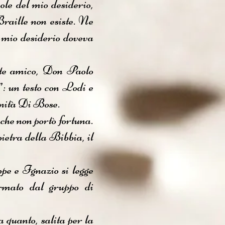
ole del mio desiderio,
raille non esiste. Ne
l mio desiderio doveva
dote amico, Don Paolo
: un testo con Lodi e
munità Di Bose.
che non portò fortuna.
ietra della Bibbia, il
pe e Ignazio si legge
irmato dal gruppo di
a quanto, salita per la