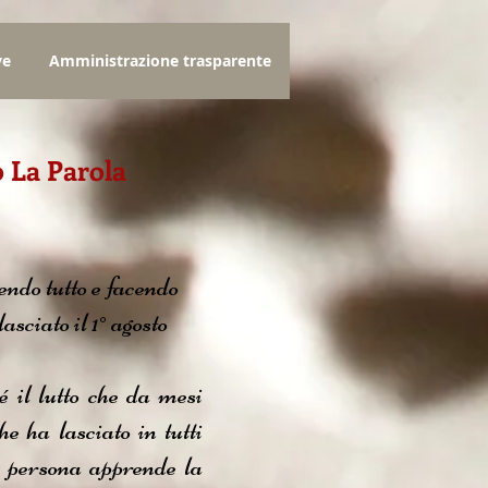
ve
Amministrazione trasparente
o La Parola
endo tutto e facendo
asciato il 1° agosto
 il lutto che da mesi
e ha lasciato in tutti
a persona apprende la