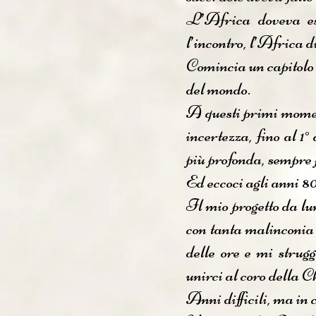
L’Africa doveva es
l’incontro, l’Africa 
Comincia un capitolo n
del mondo.
A questi primi moment
incertezza, fino al 1
più profonda, sempre 
Ed eccoci agli anni 80
Il mio progetto da l
con tanta malinconia 
delle ore e mi strug
unirci al coro della C
Anni difficili, ma in 