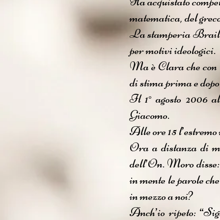
Ha acquistato compete
matematica, del greco, 
La stamperia Braille 
per motivi ideologici.
Ma è Clara che con la
di stima prima e dopo
Il 1° agosto 2006 a
Giacomo.
Alle ore 15 l’estremo 
Ora a distanza di me
dell’On. Moro disse:
in mente le parole ch
in mezzo a noi?
Anch’io ripeto: “Sig