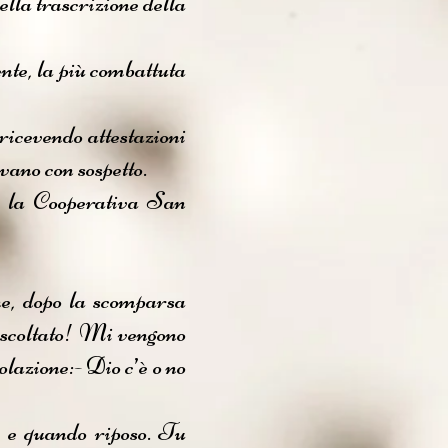
lla trascrizione della
nte, la più combattuta
ricevendo attestazioni
vano con sospetto.
r la Cooperativa San
he, dopo la scomparsa
ascoltato! Mi vengono
olazione:- Dio c’è o no
o e quando riposo. Tu