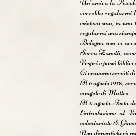
Un’amica la Piccola 
vorrebbe regalarmi l
esisteva una, in una
regalarmi una stampa
Bologna non ci accog
Serra Zanetti, aveva
Vespri e passi biblic
Ci eravamo serviti di
Il 6 agosto 1978, ser
vangelo di Matteo.
Il 6 agosto. Festa d
l’introduzione al V
volontariato S. Giac
Non dimenticherò mai 