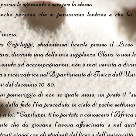
parsa lo sgomento è sempre lo stesso.
che persone che si pensavano lontane e che lei, 
.
inizio.
 Capiluppi, studentessa liceale presso il Liceo 
ra, durante una delle mie supplenze. Clara io non la
venuta ad accompagnarmi, non è mai venuta a dirm
ra è ricercatrice nel Dipartimento di Fisica dell’Un
ni del decennio 70-80.
 pomeriggio di non so quale mese, un prete il “s
no della fede l’ha preceduta in cielo di poche settim
e a lei: “Capiluppi, ti ho portato a conoscere l’Afric
nte che da giovane l’aveva affascinata e nel qua
anti viaggi con gli studenti del liceo e dell’università.