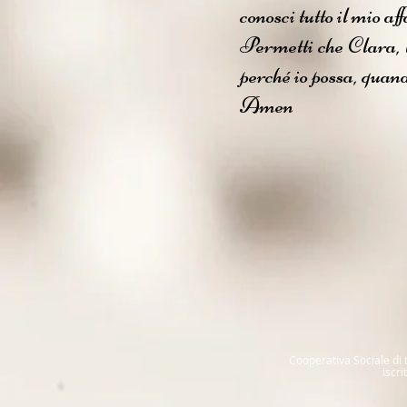
conosci tutto il mio a
Permetti che Clara, l
perché io possa, quand
Amen
Cooperativa Sociale di t
iscr