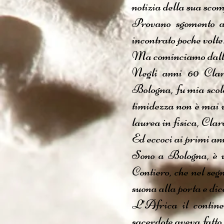
notizia della sua scom
Provano sgomento an
incontrato poche volte
Ma cominciamo dall’
Negli anni 60 Clara
Bologna, fu mia scola
timidezza non è mai 
laurea in fisica, Cla
Ed eccoci ai primi an
Sono a Bologna, è un
Contiero, che nel seg
suona alla porta e dic
L’Africa il contine
sacerdote aveva fatto t