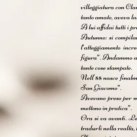
villeggiatura con Cla
tanto amato, aveva la
A lui affidai tutti i pr
Autunno: si compila
l’atteggiamento incr
figura”. Andammo ava
tante cose stampate.
Nell'88 nasce finalm
San Giacomo”.
Avevano preso per mo
mettono in pratica”.
Ora si va avanti. Le 
tradurli nella realtà, 