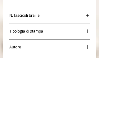
N. fascicoli braille
1
Tipologia di stampa
Braille
Autore
Papa Francesco
CENTR
O BRAILLE SAN
GIACOMO
Società Coope
rativa Sociale
Cooperativa Sociale di tipo A inserita al R.U.N.T.S
(R
egistro Unico Nazionale T
erzo Settore) nella
sezione imprese sociali
n° 1672
;
iscritta al registro delle imprese della Camera di
Commercio di Bologna n° REA BO320391.