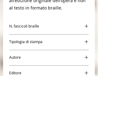
all'edizione originale dell'opera e non
al testo in formato braille.
N. fascicoli braille
1
Tipologia di stampa
Braille
Autore
Don Tonino Bello
Editore
Insieme
CENTR
O BRAILLE SAN
GIACOMO
Società Coope
rativa Sociale