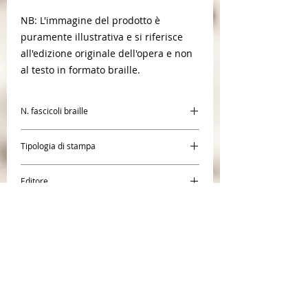
NB: L'immagine del prodotto è
puramente illustrativa e si riferisce
all'edizione originale dell'opera e non
al testo in formato braille.
N. fascicoli braille
1
Tipologia di stampa
Braille
Editore
Àncora
CENTR
O BRAILLE SAN
GIACOMO
Società Coope
rativa Sociale