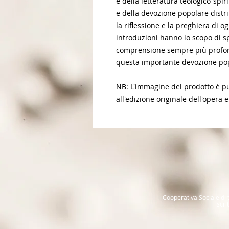
e della letteratura teologico-spir
e della devozione popolare distr
la riflessione e la preghiera di og
introduzioni hanno lo scopo di spi
comprensione sempre più profonda
questa importante devozione po
NB: L'immagine del prodotto è pur
all'edizione originale dell'opera e
Cooperativa Sociale di t
iscr