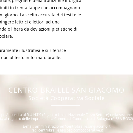
ituale, preghiere della tradizione liturgica
ibuiti in trenta tappe che accompagnano
ni giorno. La scelta accurata dei testi e le
ngere lettrici e lettori ad una
 e libera da deviazioni pietistiche di
polare.
amente illustrativa e si riferisce
 non al testo in formato braille.
CENTR
O BRAILLE SAN GIACOMO
Società Coope
rativa Sociale
ipo A inserita al R.U.N.T.S (R
egistro Unico Nazionale T
erzo Settore) nella sezione
itta al registro delle imprese della Camera di Commercio di Bologna n° REA BO32
E
-mail:
amministrazione@centrobraillesangiacomo.it
Pec:
centrobraillesg@pec.confcooperative.it