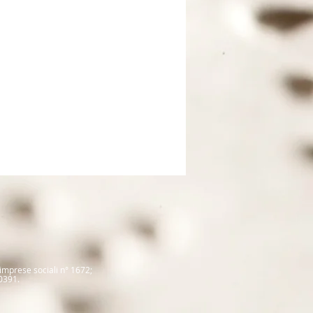
 imprese sociali
n° 1672
;
0391.