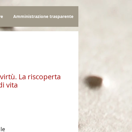
ve
Amministrazione trasparente
virtù. La riscoperta
di vita
zo
lle