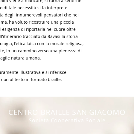
altà viene a mancare, si torna a sentirne
o di tale necessità si fa interprete
rta degli innumerevoli pensatori che nei
ma, ha voluto ricostruire una piccola
 l'esigenza di riportarla nel cuore oltre
l'itinerario tracciato da Ravasi la storia
eologia, l'etica laica con la morale religiosa,
'arte, in un cammino verso una pienezza di
 fragile natura umana.
amente illustrativa e si riferisce
 non al testo in formato braille.
CENTR
O BRAILLE SAN GIACOMO
Società Coope
rativa Sociale