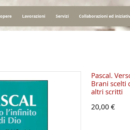
 opere
Lavorazioni
Servizi
Collaborazioni ed iniziati
Pascal. Verso
Brani scelti 
altri scritti
Prez
20,00 €