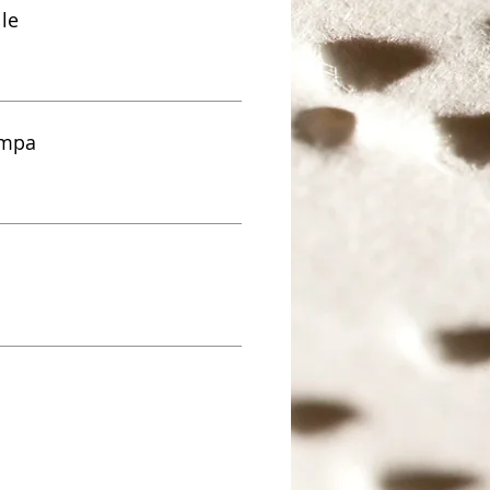
lle
ampa