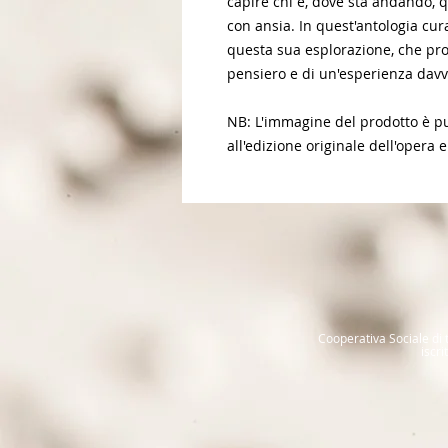
capire chi è, dove sta andando, 
con ansia. In quest'antologia cura
questa sua esplorazione, che proi
pensiero e di un'esperienza davv
NB: L'immagine del prodotto è pur
all'edizione originale dell'opera e
Cooperativa Sociale di t
iscr