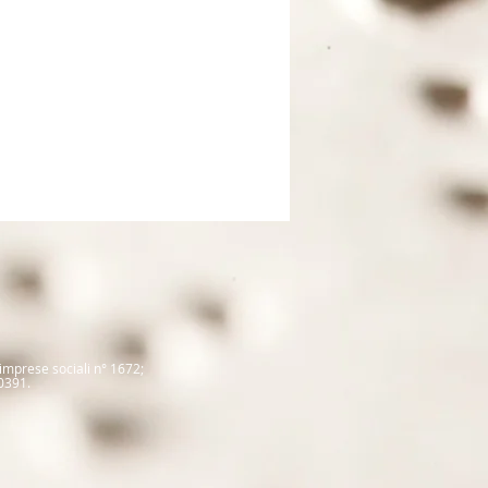
 imprese sociali
n° 1672
;
0391.