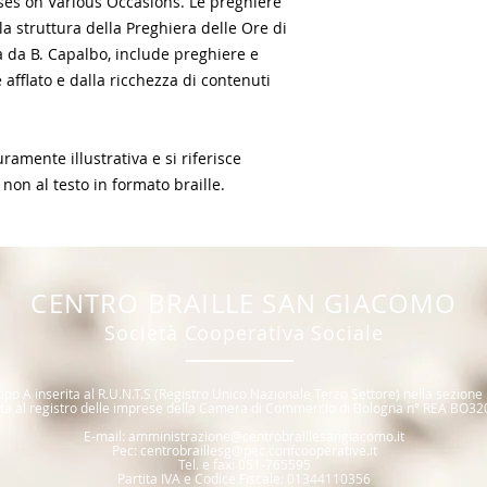
ses on Various Occasions. Le preghiere
 struttura della Preghiera delle Ore di
a da B. Capalbo, include preghiere e
afflato e dalla ricchezza di contenuti
amente illustrativa e si riferisce
 non al testo in formato braille.
CENTR
O BRAILLE SAN GIACOMO
Società Coope
rativa Sociale
ipo A inserita al R.U.N.T.S (R
egistro Unico Nazionale T
erzo Settore) nella sezione
itta al registro delle imprese della Camera di Commercio di Bologna n° REA BO32
E
-mail:
amministrazione@centrobraillesangiacomo.it
Pec:
centrobraillesg@pec.confcooperative.it
Tel. e fax: 0
51-765595
Partita IVA e Codice Fiscale: 01344110356