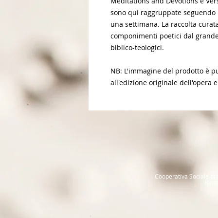
Meditations and Devotions e Ver
sono qui raggruppate seguendo la
una settimana. La raccolta curat
componimenti poetici dal grande 
biblico-teologici.
NB: L'immagine del prodotto è pur
all'edizione originale dell'opera e
Cooperativa Sociale di t
iscr