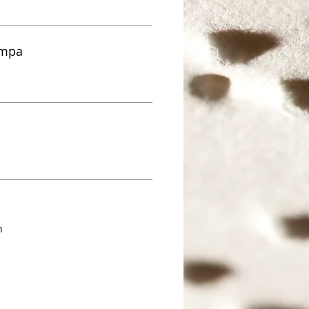
ampa
n