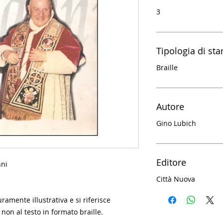
3
Tipologia di st
Braille
Autore
Gino Lubich
Editore
nni
Città Nuova
amente illustrativa e si riferisce
 non al testo in formato braille.