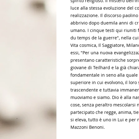
spirito religioso. Il mistero dell
luce alla stessa evoluzione del 
realizzazione. Il discorso paolin
abbrivio dopo duemila anni di cr
umano. I cinque testi qui riuniti 
du temps de la guerre", nella cui
Vita cosmica, Il Saggiatore, Milan
essi, "Per una nuova evangelizzaz
presentano caratteristiche sorpr
giovane di Teilhard e la già chia
fondamentale in seno alla quale 
superiore in cui evolvono, il loro 
trascendente e tuttavia immanent
muoviamo e siamo. Dio è alla nasci
cose, senza peraltro mescolarsi n
partecipato che regge, anima, ti
si eleva, tutto è uno in Lui e per
Mazzoni Benoni.