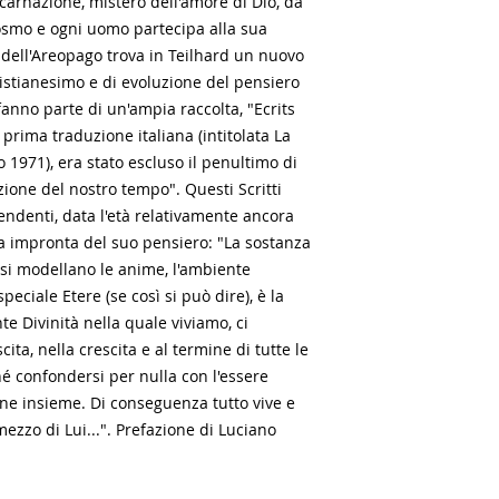
'Incarnazione, mistero dell'amore di Dio, dà
cosmo e ogni uomo partecipa alla sua
o dell'Areopago trova in Teilhard un nuovo
istianesimo e di evoluzione del pensiero
fanno parte di un'ampia raccolta, "Ecrits
 prima traduzione italiana (intitolata La
o 1971), era stato escluso il penultimo di
ione del nostro tempo". Questi Scritti
endenti, data l'età relativamente ancora
ra impronta del suo pensiero: "La sostanza
si modellano le anime, l'ambiente
speciale Etere (se così si può dire), è la
e Divinità nella quale viviamo, ci
ta, nella crescita e al termine di tutte le
é confondersi per nulla con l'essere
ene insieme. Di conseguenza tutto vive e
 mezzo di Lui...". Prefazione di Luciano