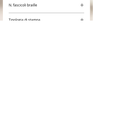
N. fascicoli braille
3
Tipologia di stampa
Braille
Autore
Pierre Teilhard
De Chardin
Editore
Queriniana
CENTR
O BRAILLE SAN
GIACOMO
Società Coope
rativa Sociale
Cooperativa Sociale di tipo A inserita al R.U.N.T.S
(R
egistro Unico Nazionale T
erzo Settore) nella
sezione imprese sociali
n° 1672
;
iscritta al registro delle imprese della Camera di