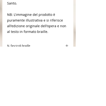
Santo.
NB: L'immagine del prodotto è
puramente illustrativa e si riferisce
all'edizione originale dell'opera e non
al testo in formato braille.
N. fascicoli braille
12
Tipologia di stampa
Braille
Autore
Raniero Cantalamessa
Editore
Àncora