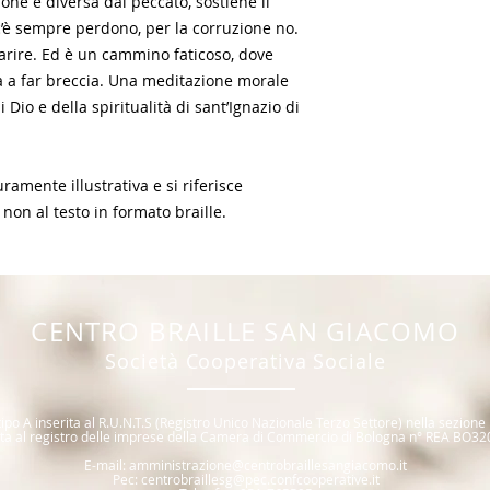
ione è diversa dal peccato, sostiene il
c’è sempre perdono, per la corruzione no.
arire. Ed è un cammino faticoso, dove
ta a far breccia. Una meditazione morale
 Dio e della spiritualità di sant’Ignazio di
amente illustrativa e si riferisce
 non al testo in formato braille.
CENTR
O BRAILLE SAN GIACOMO
Società Coope
rativa Sociale
ipo A inserita al R.U.N.T.S (R
egistro Unico Nazionale T
erzo Settore) nella sezione
itta al registro delle imprese della Camera di Commercio di Bologna n° REA BO32
E
-mail:
amministrazione@centrobraillesangiacomo.it
Pec:
centrobraillesg@pec.confcooperative.it