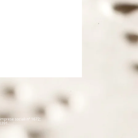
 imprese sociali
n° 1672
;
0391.