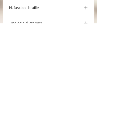
N. fascicoli braille
3
Tipologia di stampa
Braille
Autore
Bruno Maggioni
Editore
Àncora
CENTR
O BRAILLE SAN
GIACOMO
Società Coope
rativa Sociale
Cooperativa Sociale di tipo A inserita al R.U.N.T.S
(R
egistro Unico Nazionale T
erzo Settore) nella
sezione imprese sociali
n° 1672
;