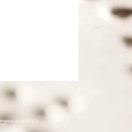
 imprese sociali
n° 1672
;
0391.