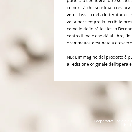
porterà a spendere tutto se stess
comunità che si ostina a restargl
vero classico della letteratura c
volta per sempre la terribile pre
come lo definirà lo stesso Bernan
contro il male che dà al libro, fi
drammatica destinata a crescere
NB: L'immagine del prodotto è pur
all'edizione originale dell'opera e
Cooperativa Sociale di t
iscr