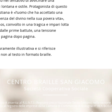
o nel tentativo di avvicinare una
i lontana e ostile. Protagonista di questo
ristiana è «l’uomo che ha accettato una
senza del divino nella sua povera vita»,
os, coinvolto in una tragica e impari lotta
n dalle prime battute, una tensione
 pagina dopo pagina.
amente illustrativa e si riferisce
 non al testo in formato braille.
CENTR
O BRAILLE SAN GIACOMO
Società Coope
rativa Sociale
ipo A inserita al R.U.N.T.S (R
egistro Unico Nazionale T
erzo Settore) nella sezione
itta al registro delle imprese della Camera di Commercio di Bologna n° REA BO32