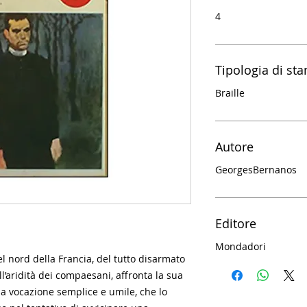
4
Tipologia di st
Braille
Autore
Georges
Bernanos
Editore
Mondadori
el nord della Francia, del tutto disarmato
all’aridità dei compaesani, affronta la sua
a vocazione semplice e umile, che lo