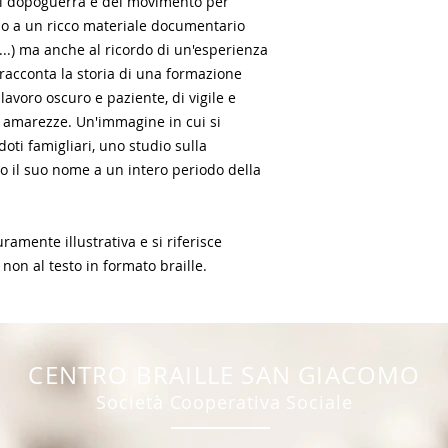
del dopoguerra e del movimento per
do a un ricco materiale documentario
li...) ma anche al ricordo di un'esperienza
 racconta la storia di una formazione
 lavoro oscuro e paziente, di vigile e
di amarezze. Un'immagine in cui si
oti famigliari, uno studio sulla
o il suo nome a un intero periodo della
amente illustrativa e si riferisce
 non al testo in formato braille.
CENTR
O BRAILLE SAN GIACOMO
Società Coope
rativa Sociale