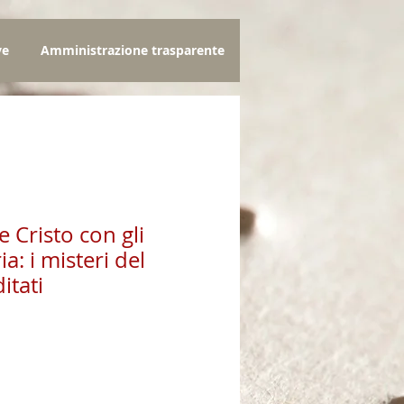
ve
Amministrazione trasparente
 Cristo con gli
a: i misteri del
itati
zo