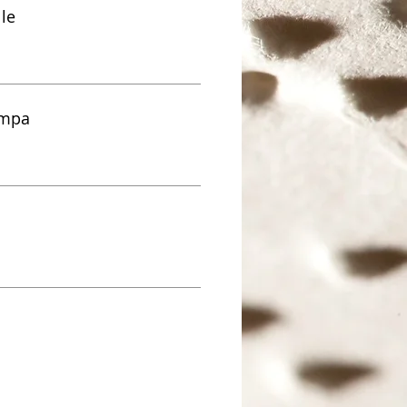
lle
ampa