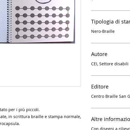
Tipologia di st
Nero-Braille
Autore
CEI, Settore
disabili
Editore
Centro Braille San 
ato per i più piccoli.
ate, in scrittura braille e stampa normale,
Altre informazi
crocapsula.
Con disegni a riliev