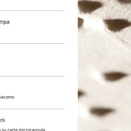
ampa
Giacomo
oni
o su carta microcapsula.