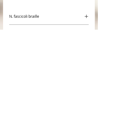
N. fascicoli braille
1
Tipologia di stampa
Braille
Autore
Emilio Grasso
Editore
Editrice Missionaria Italiana
CENTR
O BRAILLE SAN
GIACOMO
Società Coope
rativa Sociale
Cooperativa Sociale di tipo A inserita al R.U.N.T.S