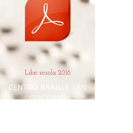
Libri scuola 2016
CENTR
O BRAILLE SAN
GIACOMO
Società Coope
rativa Sociale
Cooperativa Sociale di tipo A inserita al R.U.N.T.S
(R
egistro Unico Nazionale T
erzo Settore) nella
sezione imprese sociali
n° 1672
;