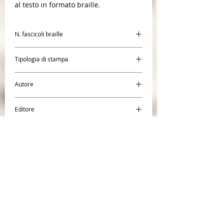
al testo in formato braille.
N. fascicoli braille
1
Tipologia di stampa
Braille
Autore
Vincenzo Paglia,
Editore
Renzo Pegoraro
Pontificia Accademia Pro Vita
Pontificia Accademia Pro Vita
CENTR
O BRAILLE SAN
GIACOMO
Società Coope
rativa Sociale